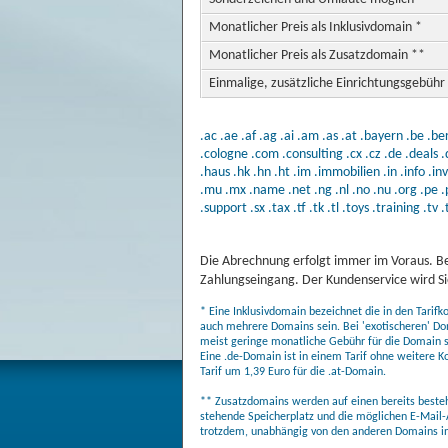
Monatlicher Preis als Inklusivdomain *
Monatlicher Preis als Zusatzdomain **
Einmalige, zusätzliche Einrichtungsgebühr
.ac
.ae
.af
.ag
.ai
.am
.as
.at
.bayern
.be
.ber
.cologne
.com
.consulting
.cx
.cz
.de
.deals
.
.haus
.hk
.hn
.ht
.im
.immobilien
.in
.info
.in
.mu
.mx
.name
.net
.ng
.nl
.no
.nu
.org
.pe
.
.support
.sx
.tax
.tf
.tk
.tl
.toys
.training
.tv
.
Die Abrechnung erfolgt immer im Voraus. Be
Zahlungseingang. Der Kundenservice wird Sie
* Eine Inklusivdomain bezeichnet die in den Tarif
auch mehrere Domains sein. Bei 'exotischeren' Do
meist geringe monatliche Gebühr für die Domain sel
Eine .de-Domain ist in einem Tarif ohne weitere K
Tarif um 1,39 Euro für die .at-Domain.
** Zusatzdomains werden auf einen bereits bestehe
stehende Speicherplatz und die möglichen E-Mail-
trotzdem, unabhängig von den anderen Domains in 