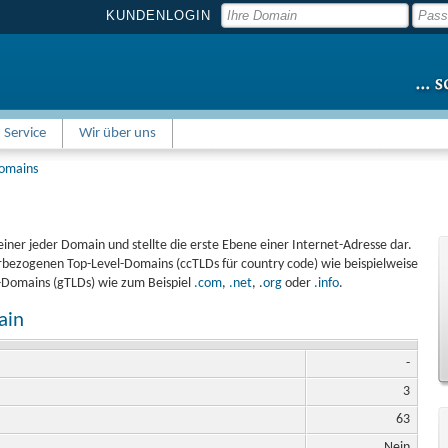
KUNDENLOGIN
Service
Wir über uns
Domains
einer jeder Domain und stellte die erste Ebene einer Internet-Adresse dar.
bezogenen Top-Level-Domains (ccTLDs für country code) wie beispielweise
l-Domains (gTLDs) wie zum Beispiel
.com
,
.net
, .
org
oder
.info
.
ain
-
3
63
Nein