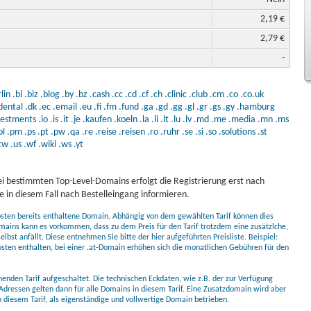
2,19 €
2,79 €
-
lin
.bi
.biz
.blog
.by
.bz
.cash
.cc
.cd
.cf
.ch
.clinic
.club
.cm
.co
.co.uk
dental
.dk
.ec
.email
.eu
.fi
.fm
.fund
.ga
.gd
.gg
.gl
.gr
.gs
.gy
.hamburg
vestments
.io
.is
.it
.je
.kaufen
.koeln
.la
.li
.lt
.lu
.lv
.md
.me
.media
.mn
.ms
pl
.pm
.ps
.pt
.pw
.qa
.re
.reise
.reisen
.ro
.ruhr
.se
.si
.so
.solutions
.st
tw
.us
.wf
.wiki
.ws
.yt
i bestimmten Top-Level-Domains erfolgt die Registrierung erst nach
 in diesem Fall nach Bestelleingang informieren.
kosten bereits enthaltene Domain. Abhängig von dem gewählten Tarif können dies
mains kann es vorkommen, dass zu dem Preis für den Tarif trotzdem eine zusätzlche,
bst anfällt. Diese entnehmen Sie bitte der hier aufgeführten Preisliste. Beispiel:
osten enthalten, bei einer .at-Domain erhöhen sich die monatlichen Gebühren für den
nden Tarif aufgeschaltet. Die technischen Eckdaten, wie z.B. der zur Verfügung
Adressen gelten dann für alle Domains in diesem Tarif. Eine Zusatzdomain wird aber
diesem Tarif, als eigenständige und vollwertige Domain betrieben.