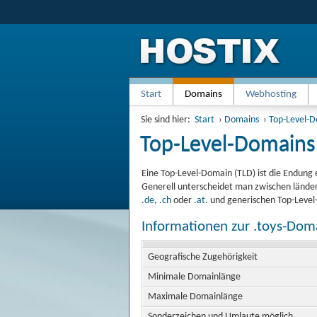
Start
Domains
Webhosting
Sie sind hier:
Start
›
Domains
›
Top-Level-
Top-Level-Domains
Eine Top-Level-Domain (TLD) ist die Endung 
Generell unterscheidet man zwischen länder
.de
,
.ch
oder
.at
. und generischen Top-Leve
Informationen zur .toys-Dom
Geografische Zugehörigkeit
Minimale Domainlänge
Maximale Domainlänge
Sonderzeichen und Umlaute möglich