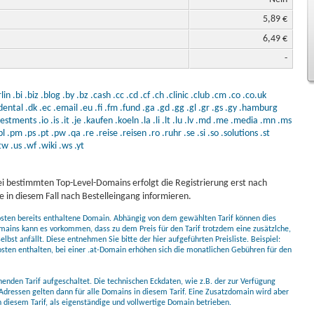
5,89 €
6,49 €
-
lin
.bi
.biz
.blog
.by
.bz
.cash
.cc
.cd
.cf
.ch
.clinic
.club
.cm
.co
.co.uk
dental
.dk
.ec
.email
.eu
.fi
.fm
.fund
.ga
.gd
.gg
.gl
.gr
.gs
.gy
.hamburg
vestments
.io
.is
.it
.je
.kaufen
.koeln
.la
.li
.lt
.lu
.lv
.md
.me
.media
.mn
.ms
pl
.pm
.ps
.pt
.pw
.qa
.re
.reise
.reisen
.ro
.ruhr
.se
.si
.so
.solutions
.st
tw
.us
.wf
.wiki
.ws
.yt
i bestimmten Top-Level-Domains erfolgt die Registrierung erst nach
 in diesem Fall nach Bestelleingang informieren.
kosten bereits enthaltene Domain. Abhängig von dem gewählten Tarif können dies
mains kann es vorkommen, dass zu dem Preis für den Tarif trotzdem eine zusätzlche,
bst anfällt. Diese entnehmen Sie bitte der hier aufgeführten Preisliste. Beispiel:
osten enthalten, bei einer .at-Domain erhöhen sich die monatlichen Gebühren für den
nden Tarif aufgeschaltet. Die technischen Eckdaten, wie z.B. der zur Verfügung
Adressen gelten dann für alle Domains in diesem Tarif. Eine Zusatzdomain wird aber
diesem Tarif, als eigenständige und vollwertige Domain betrieben.