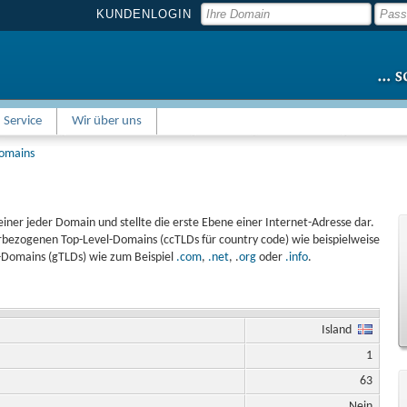
KUNDENLOGIN
Service
Wir über uns
Domains
einer jeder Domain und stellte die erste Ebene einer Internet-Adresse dar.
bezogenen Top-Level-Domains (ccTLDs für country code) wie beispielweise
l-Domains (gTLDs) wie zum Beispiel
.com
,
.net
, .
org
oder
.info
.
n
Island
1
63
Nein