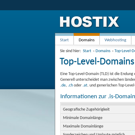
Start
Domains
Webhosting
Sie sind hier:
Start
›
Domains
›
Top-Level-
Top-Level-Domains
Eine Top-Level-Domain (TLD) ist die Endung 
Generell unterscheidet man zwischen länder
.de
,
.ch
oder
.at
. und generischen Top-Leve
Informationen zur .is-Domai
Geografische Zugehörigkeit
Minimale Domainlänge
Maximale Domainlänge
Sonderzeichen und Umlaute möglich