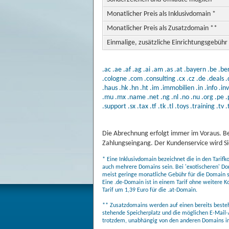
Monatlicher Preis als Inklusivdomain *
Monatlicher Preis als Zusatzdomain **
Einmalige, zusätzliche Einrichtungsgebühr
.ac
.ae
.af
.ag
.ai
.am
.as
.at
.bayern
.be
.ber
.cologne
.com
.consulting
.cx
.cz
.de
.deals
.
.haus
.hk
.hn
.ht
.im
.immobilien
.in
.info
.in
.mu
.mx
.name
.net
.ng
.nl
.no
.nu
.org
.pe
.
.support
.sx
.tax
.tf
.tk
.tl
.toys
.training
.tv
.
Die Abrechnung erfolgt immer im Voraus. Be
Zahlungseingang. Der Kundenservice wird Sie
* Eine Inklusivdomain bezeichnet die in den Tarif
auch mehrere Domains sein. Bei 'exotischeren' Do
meist geringe monatliche Gebühr für die Domain sel
Eine .de-Domain ist in einem Tarif ohne weitere K
Tarif um 1,39 Euro für die .at-Domain.
** Zusatzdomains werden auf einen bereits bestehe
stehende Speicherplatz und die möglichen E-Mail-
trotzdem, unabhängig von den anderen Domains in 