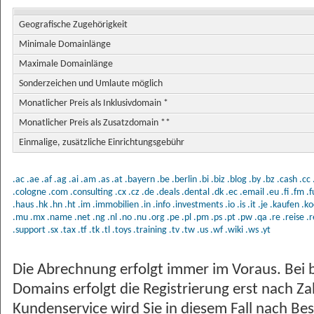
Geografische Zugehörigkeit
Minimale Domainlänge
Maximale Domainlänge
Sonderzeichen und Umlaute möglich
Monatlicher Preis als Inklusivdomain *
Monatlicher Preis als Zusatzdomain **
Einmalige, zusätzliche Einrichtungsgebühr
.ac
.ae
.af
.ag
.ai
.am
.as
.at
.bayern
.be
.berlin
.bi
.biz
.blog
.by
.bz
.cash
.cc
.cologne
.com
.consulting
.cx
.cz
.de
.deals
.dental
.dk
.ec
.email
.eu
.fi
.fm
.
.haus
.hk
.hn
.ht
.im
.immobilien
.in
.info
.investments
.io
.is
.it
.je
.kaufen
.ko
.mu
.mx
.name
.net
.ng
.nl
.no
.nu
.org
.pe
.pl
.pm
.ps
.pt
.pw
.qa
.re
.reise
.r
.support
.sx
.tax
.tf
.tk
.tl
.toys
.training
.tv
.tw
.us
.wf
.wiki
.ws
.yt
Die Abrechnung erfolgt immer im Voraus. Bei 
Domains erfolgt die Registrierung erst nach Z
Kundenservice wird Sie in diesem Fall nach Bes