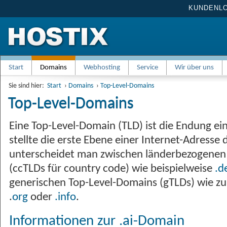
KUNDENL
Start
Domains
Webhosting
Service
Wir über uns
Sie sind hier:
Start
›
Domains
›
Top-Level-Domains
Top-Level-Domains
Eine Top-Level-Domain (TLD) ist die Endung e
stellte die erste Ebene einer Internet-Adresse 
unterscheidet man zwischen länderbezogenen
(ccTLDs für country code) wie beispielweise
.d
generischen Top-Level-Domains (gTLDs) wie z
.
org
oder
.info
.
Informationen zur .ai-Domain