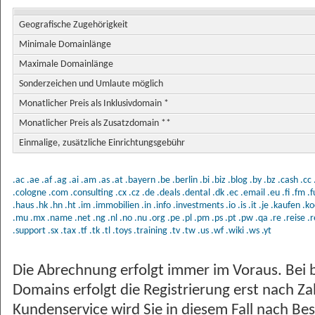
Geografische Zugehörigkeit
Minimale Domainlänge
Maximale Domainlänge
Sonderzeichen und Umlaute möglich
Monatlicher Preis als Inklusivdomain *
Monatlicher Preis als Zusatzdomain **
Einmalige, zusätzliche Einrichtungsgebühr
.ac
.ae
.af
.ag
.ai
.am
.as
.at
.bayern
.be
.berlin
.bi
.biz
.blog
.by
.bz
.cash
.cc
.cologne
.com
.consulting
.cx
.cz
.de
.deals
.dental
.dk
.ec
.email
.eu
.fi
.fm
.
.haus
.hk
.hn
.ht
.im
.immobilien
.in
.info
.investments
.io
.is
.it
.je
.kaufen
.ko
.mu
.mx
.name
.net
.ng
.nl
.no
.nu
.org
.pe
.pl
.pm
.ps
.pt
.pw
.qa
.re
.reise
.r
.support
.sx
.tax
.tf
.tk
.tl
.toys
.training
.tv
.tw
.us
.wf
.wiki
.ws
.yt
Die Abrechnung erfolgt immer im Voraus. Bei 
Domains erfolgt die Registrierung erst nach Z
Kundenservice wird Sie in diesem Fall nach Bes