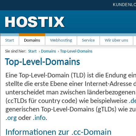
KUNDENL
Start
Domains
Webhosting
Service
Wir über uns
Sie sind hier:
Start
›
Domains
›
Top-Level-Domains
Top-Level-Domains
Eine Top-Level-Domain (TLD) ist die Endung e
stellte die erste Ebene einer Internet-Adresse 
unterscheidet man zwischen länderbezogenen
(ccTLDs für country code) wie beispielweise
.d
generischen Top-Level-Domains (gTLDs) wie z
.
org
oder
.info
.
Informationen zur .cc-Domain