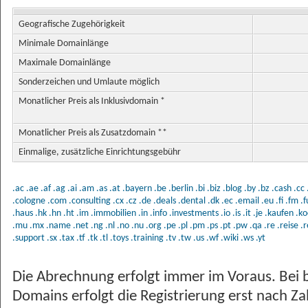
Geografische Zugehörigkeit
Minimale Domainlänge
Maximale Domainlänge
Sonderzeichen und Umlaute möglich
Monatlicher Preis als Inklusivdomain *
Monatlicher Preis als Zusatzdomain **
Einmalige, zusätzliche Einrichtungsgebühr
.ac
.ae
.af
.ag
.ai
.am
.as
.at
.bayern
.be
.berlin
.bi
.biz
.blog
.by
.bz
.cash
.cc
.cologne
.com
.consulting
.cx
.cz
.de
.deals
.dental
.dk
.ec
.email
.eu
.fi
.fm
.
.haus
.hk
.hn
.ht
.im
.immobilien
.in
.info
.investments
.io
.is
.it
.je
.kaufen
.ko
.mu
.mx
.name
.net
.ng
.nl
.no
.nu
.org
.pe
.pl
.pm
.ps
.pt
.pw
.qa
.re
.reise
.r
.support
.sx
.tax
.tf
.tk
.tl
.toys
.training
.tv
.tw
.us
.wf
.wiki
.ws
.yt
Die Abrechnung erfolgt immer im Voraus. Bei 
Domains erfolgt die Registrierung erst nach Z