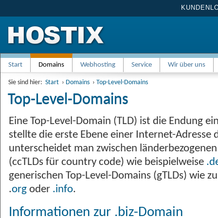
KUNDENL
Start
Domains
Webhosting
Service
Wir über uns
Sie sind hier:
Start
›
Domains
›
Top-Level-Domains
Top-Level-Domains
Eine Top-Level-Domain (TLD) ist die Endung e
stellte die erste Ebene einer Internet-Adresse 
unterscheidet man zwischen länderbezogenen
(ccTLDs für country code) wie beispielweise
.d
generischen Top-Level-Domains (gTLDs) wie z
.
org
oder
.info
.
Informationen zur .biz-Domain