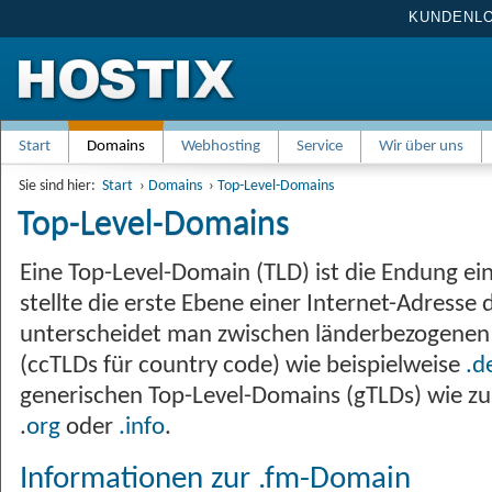
KUNDENL
Start
Domains
Webhosting
Service
Wir über uns
Sie sind hier:
Start
›
Domains
›
Top-Level-Domains
Top-Level-Domains
Eine Top-Level-Domain (TLD) ist die Endung e
stellte die erste Ebene einer Internet-Adresse 
unterscheidet man zwischen länderbezogenen
(ccTLDs für country code) wie beispielweise
.d
generischen Top-Level-Domains (gTLDs) wie z
.
org
oder
.info
.
Informationen zur .fm-Domain