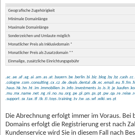
Geografische Zugehörigkeit
Minimale Domainlänge
Maximale Domainlänge
Sonderzeichen und Umlaute möglich
Monatlicher Preis als Inklusivdomain *
Monatlicher Preis als Zusatzdomain **
Einmalige, zusätzliche Einrichtungsgebühr
.ac
.ae
.af
.ag
.ai
.am
.as
.at
.bayern
.be
.berlin
.bi
.biz
.blog
.by
.bz
.cash
.cc
.cologne
.com
.consulting
.cx
.cz
.de
.deals
.dental
.dk
.ec
.email
.eu
.fi
.fm
.
.haus
.hk
.hn
.ht
.im
.immobilien
.in
.info
.investments
.io
.is
.it
.je
.kaufen
.ko
.mu
.mx
.name
.net
.ng
.nl
.no
.nu
.org
.pe
.pl
.pm
.ps
.pt
.pw
.qa
.re
.reise
.r
.support
.sx
.tax
.tf
.tk
.tl
.toys
.training
.tv
.tw
.us
.wf
.wiki
.ws
.yt
Die Abrechnung erfolgt immer im Voraus. Bei 
Domains erfolgt die Registrierung erst nach Z
Kundenservice wird Sie in diesem Fall nach Bes