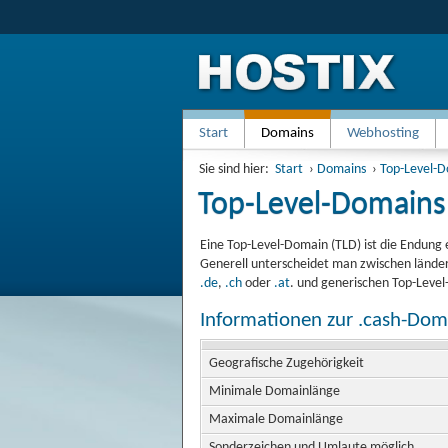
Start
Domains
Webhosting
Sie sind hier:
Start
›
Domains
›
Top-Level-
Top-Level-Domains
Eine Top-Level-Domain (TLD) ist die Endung 
Generell unterscheidet man zwischen länder
.de
,
.ch
oder
.at
. und generischen Top-Leve
Informationen zur .cash-Dom
Geografische Zugehörigkeit
Minimale Domainlänge
Maximale Domainlänge
Sonderzeichen und Umlaute möglich