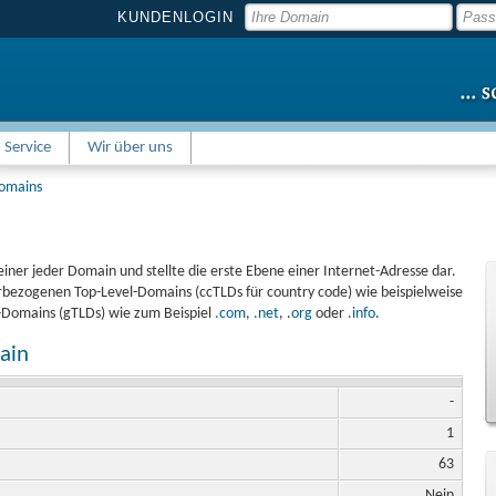
KUNDENLOGIN
Service
Wir über uns
Domains
einer jeder Domain und stellte die erste Ebene einer Internet-Adresse dar.
bezogenen Top-Level-Domains (ccTLDs für country code) wie beispielweise
l-Domains (gTLDs) wie zum Beispiel
.com
,
.net
, .
org
oder
.info
.
ain
-
1
63
Nein