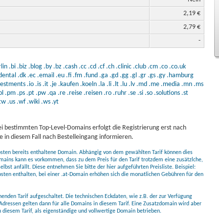
2,19 €
2,79 €
-
lin
.bi
.biz
.blog
.by
.bz
.cash
.cc
.cd
.cf
.ch
.clinic
.club
.cm
.co
.co.uk
dental
.dk
.ec
.email
.eu
.fi
.fm
.fund
.ga
.gd
.gg
.gl
.gr
.gs
.gy
.hamburg
vestments
.io
.is
.it
.je
.kaufen
.koeln
.la
.li
.lt
.lu
.lv
.md
.me
.media
.mn
.ms
pl
.pm
.ps
.pt
.pw
.qa
.re
.reise
.reisen
.ro
.ruhr
.se
.si
.so
.solutions
.st
tw
.us
.wf
.wiki
.ws
.yt
i bestimmten Top-Level-Domains erfolgt die Registrierung erst nach
 in diesem Fall nach Bestelleingang informieren.
kosten bereits enthaltene Domain. Abhängig von dem gewählten Tarif können dies
mains kann es vorkommen, dass zu dem Preis für den Tarif trotzdem eine zusätzlche,
bst anfällt. Diese entnehmen Sie bitte der hier aufgeführten Preisliste. Beispiel:
osten enthalten, bei einer .at-Domain erhöhen sich die monatlichen Gebühren für den
nden Tarif aufgeschaltet. Die technischen Eckdaten, wie z.B. der zur Verfügung
Adressen gelten dann für alle Domains in diesem Tarif. Eine Zusatzdomain wird aber
diesem Tarif, als eigenständige und vollwertige Domain betrieben.