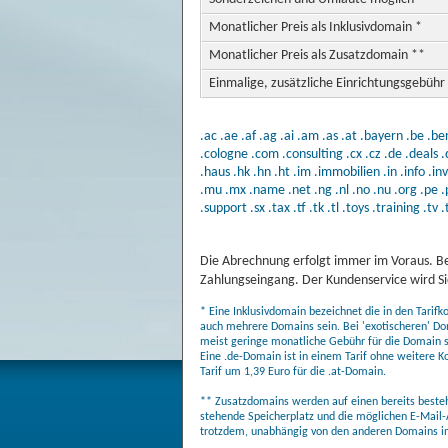
Monatlicher Preis als Inklusivdomain *
Monatlicher Preis als Zusatzdomain **
Einmalige, zusätzliche Einrichtungsgebühr
.ac
.ae
.af
.ag
.ai
.am
.as
.at
.bayern
.be
.ber
.cologne
.com
.consulting
.cx
.cz
.de
.deals
.
.haus
.hk
.hn
.ht
.im
.immobilien
.in
.info
.in
.mu
.mx
.name
.net
.ng
.nl
.no
.nu
.org
.pe
.
.support
.sx
.tax
.tf
.tk
.tl
.toys
.training
.tv
.
Die Abrechnung erfolgt immer im Voraus. Be
Zahlungseingang. Der Kundenservice wird Sie
* Eine Inklusivdomain bezeichnet die in den Tarif
auch mehrere Domains sein. Bei 'exotischeren' Do
meist geringe monatliche Gebühr für die Domain sel
Eine .de-Domain ist in einem Tarif ohne weitere K
Tarif um 1,39 Euro für die .at-Domain.
** Zusatzdomains werden auf einen bereits bestehe
stehende Speicherplatz und die möglichen E-Mail-
trotzdem, unabhängig von den anderen Domains in 