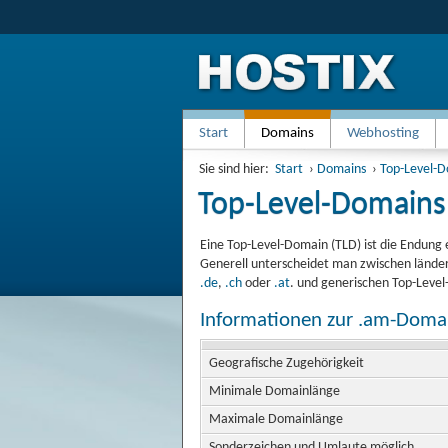
Start
Domains
Webhosting
Sie sind hier:
Start
›
Domains
›
Top-Level-
Top-Level-Domains
Eine Top-Level-Domain (TLD) ist die Endung 
Generell unterscheidet man zwischen länder
.de
,
.ch
oder
.at
. und generischen Top-Leve
Informationen zur .am-Doma
Geografische Zugehörigkeit
Minimale Domainlänge
Maximale Domainlänge
Sonderzeichen und Umlaute möglich