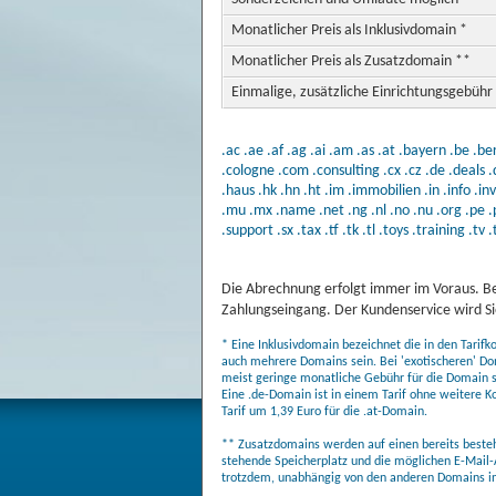
Monatlicher Preis als Inklusivdomain *
Monatlicher Preis als Zusatzdomain **
Einmalige, zusätzliche Einrichtungsgebühr
.ac
.ae
.af
.ag
.ai
.am
.as
.at
.bayern
.be
.ber
.cologne
.com
.consulting
.cx
.cz
.de
.deals
.
.haus
.hk
.hn
.ht
.im
.immobilien
.in
.info
.in
.mu
.mx
.name
.net
.ng
.nl
.no
.nu
.org
.pe
.
.support
.sx
.tax
.tf
.tk
.tl
.toys
.training
.tv
.
Die Abrechnung erfolgt immer im Voraus. Be
Zahlungseingang. Der Kundenservice wird Sie
* Eine Inklusivdomain bezeichnet die in den Tarif
auch mehrere Domains sein. Bei 'exotischeren' Do
meist geringe monatliche Gebühr für die Domain sel
Eine .de-Domain ist in einem Tarif ohne weitere K
Tarif um 1,39 Euro für die .at-Domain.
** Zusatzdomains werden auf einen bereits bestehe
stehende Speicherplatz und die möglichen E-Mail-
trotzdem, unabhängig von den anderen Domains in 