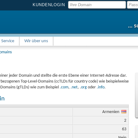
KUNDENLOGIN
Service
Wir über uns
Domains
einer jeder Domain und stellte die erste Ebene einer Internet-Adresse dar.
bezogenen Top-Level-Domains (ccTLDs für country code) wie beispielweise
l-Domains (gTLDs) wie zum Beispiel
.com
,
.net
, .
org
oder
.info
.
in
Armenien
2
63
Nein