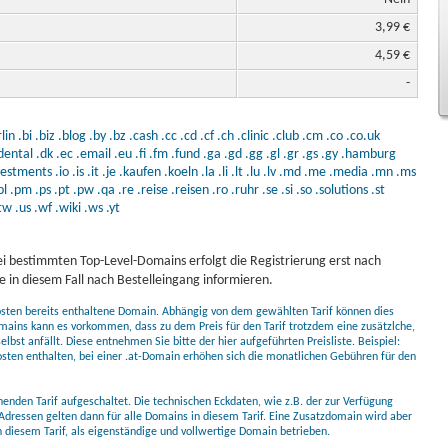
3,99 €
4,59 €
-
lin
.bi
.biz
.blog
.by
.bz
.cash
.cc
.cd
.cf
.ch
.clinic
.club
.cm
.co
.co.uk
dental
.dk
.ec
.email
.eu
.fi
.fm
.fund
.ga
.gd
.gg
.gl
.gr
.gs
.gy
.hamburg
vestments
.io
.is
.it
.je
.kaufen
.koeln
.la
.li
.lt
.lu
.lv
.md
.me
.media
.mn
.ms
pl
.pm
.ps
.pt
.pw
.qa
.re
.reise
.reisen
.ro
.ruhr
.se
.si
.so
.solutions
.st
tw
.us
.wf
.wiki
.ws
.yt
i bestimmten Top-Level-Domains erfolgt die Registrierung erst nach
 in diesem Fall nach Bestelleingang informieren.
kosten bereits enthaltene Domain. Abhängig von dem gewählten Tarif können dies
mains kann es vorkommen, dass zu dem Preis für den Tarif trotzdem eine zusätzlche,
bst anfällt. Diese entnehmen Sie bitte der hier aufgeführten Preisliste. Beispiel:
osten enthalten, bei einer .at-Domain erhöhen sich die monatlichen Gebühren für den
nden Tarif aufgeschaltet. Die technischen Eckdaten, wie z.B. der zur Verfügung
Adressen gelten dann für alle Domains in diesem Tarif. Eine Zusatzdomain wird aber
diesem Tarif, als eigenständige und vollwertige Domain betrieben.