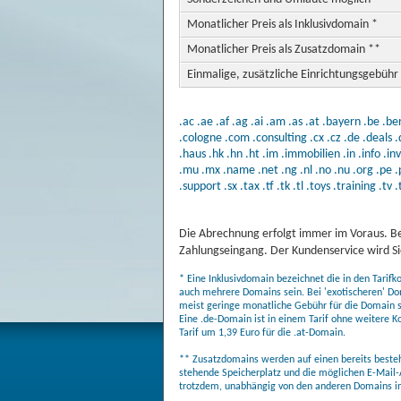
Monatlicher Preis als Inklusivdomain *
Monatlicher Preis als Zusatzdomain **
Einmalige, zusätzliche Einrichtungsgebühr
.ac
.ae
.af
.ag
.ai
.am
.as
.at
.bayern
.be
.ber
.cologne
.com
.consulting
.cx
.cz
.de
.deals
.
.haus
.hk
.hn
.ht
.im
.immobilien
.in
.info
.in
.mu
.mx
.name
.net
.ng
.nl
.no
.nu
.org
.pe
.
.support
.sx
.tax
.tf
.tk
.tl
.toys
.training
.tv
.
Die Abrechnung erfolgt immer im Voraus. Be
Zahlungseingang. Der Kundenservice wird Sie
* Eine Inklusivdomain bezeichnet die in den Tarif
auch mehrere Domains sein. Bei 'exotischeren' Do
meist geringe monatliche Gebühr für die Domain sel
Eine .de-Domain ist in einem Tarif ohne weitere K
Tarif um 1,39 Euro für die .at-Domain.
** Zusatzdomains werden auf einen bereits bestehe
stehende Speicherplatz und die möglichen E-Mail-
trotzdem, unabhängig von den anderen Domains in 