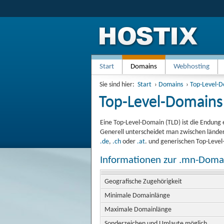
Start
Domains
Webhosting
Sie sind hier:
Start
›
Domains
›
Top-Level-
Top-Level-Domains
Eine Top-Level-Domain (TLD) ist die Endung 
Generell unterscheidet man zwischen länder
.de
,
.ch
oder
.at
. und generischen Top-Leve
Informationen zur .mn-Doma
Geografische Zugehörigkeit
Minimale Domainlänge
Maximale Domainlänge
Sonderzeichen und Umlaute möglich