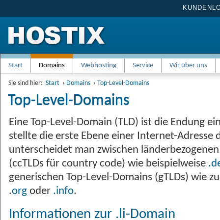
KUNDENL
Start
Domains
Webhosting
Service
Wir über uns
Sie sind hier:
Start
›
Domains
›
Top-Level-Domains
Top-Level-Domains
Eine Top-Level-Domain (TLD) ist die Endung e
stellte die erste Ebene einer Internet-Adresse 
unterscheidet man zwischen länderbezogenen
(ccTLDs für country code) wie beispielweise
.d
generischen Top-Level-Domains (gTLDs) wie z
.
org
oder
.info
.
Informationen zur .li-Domain