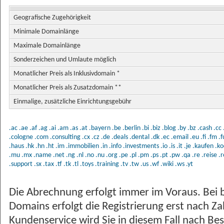
Geografische Zugehörigkeit
Minimale Domainlänge
Maximale Domainlänge
Sonderzeichen und Umlaute möglich
Monatlicher Preis als Inklusivdomain *
Monatlicher Preis als Zusatzdomain **
Einmalige, zusätzliche Einrichtungsgebühr
.ac
.ae
.af
.ag
.ai
.am
.as
.at
.bayern
.be
.berlin
.bi
.biz
.blog
.by
.bz
.cash
.cc
.cologne
.com
.consulting
.cx
.cz
.de
.deals
.dental
.dk
.ec
.email
.eu
.fi
.fm
.
.haus
.hk
.hn
.ht
.im
.immobilien
.in
.info
.investments
.io
.is
.it
.je
.kaufen
.ko
.mu
.mx
.name
.net
.ng
.nl
.no
.nu
.org
.pe
.pl
.pm
.ps
.pt
.pw
.qa
.re
.reise
.r
.support
.sx
.tax
.tf
.tk
.tl
.toys
.training
.tv
.tw
.us
.wf
.wiki
.ws
.yt
Die Abrechnung erfolgt immer im Voraus. Bei 
Domains erfolgt die Registrierung erst nach Z
Kundenservice wird Sie in diesem Fall nach Bes