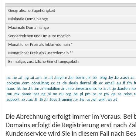
Geografische Zugehörigkeit
Minimale Domainlänge
Maximale Domainlänge
Sonderzeichen und Umlaute möglich
Monatlicher Preis als Inklusivdomain *
Monatlicher Preis als Zusatzdomain **
Einmalige, zusätzliche Einrichtungsgebühr
.ac
.ae
.af
.ag
.ai
.am
.as
.at
.bayern
.be
.berlin
.bi
.biz
.blog
.by
.bz
.cash
.cc
.cologne
.com
.consulting
.cx
.cz
.de
.deals
.dental
.dk
.ec
.email
.eu
.fi
.fm
.
.haus
.hk
.hn
.ht
.im
.immobilien
.in
.info
.investments
.io
.is
.it
.je
.kaufen
.ko
.mu
.mx
.name
.net
.ng
.nl
.no
.nu
.org
.pe
.pl
.pm
.ps
.pt
.pw
.qa
.re
.reise
.r
.support
.sx
.tax
.tf
.tk
.tl
.toys
.training
.tv
.tw
.us
.wf
.wiki
.ws
.yt
Die Abrechnung erfolgt immer im Voraus. Bei 
Domains erfolgt die Registrierung erst nach Z
Kundenservice wird Sie in diesem Fall nach Bes