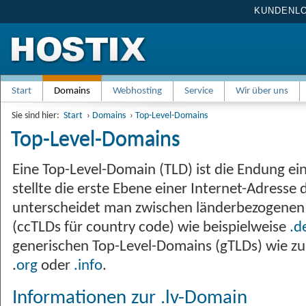
KUNDENL
Start
Domains
Webhosting
Service
Wir über uns
Sie sind hier:
Start
›
Domains
›
Top-Level-Domains
Top-Level-Domains
Eine Top-Level-Domain (TLD) ist die Endung e
stellte die erste Ebene einer Internet-Adresse 
unterscheidet man zwischen länderbezogenen
(ccTLDs für country code) wie beispielweise
.d
generischen Top-Level-Domains (gTLDs) wie z
.
org
oder
.info
.
Informationen zur .lv-Domain