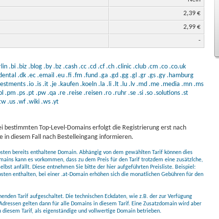
2,39 €
2,99 €
-
lin
.bi
.biz
.blog
.by
.bz
.cash
.cc
.cd
.cf
.ch
.clinic
.club
.cm
.co
.co.uk
dental
.dk
.ec
.email
.eu
.fi
.fm
.fund
.ga
.gd
.gg
.gl
.gr
.gs
.gy
.hamburg
vestments
.io
.is
.it
.je
.kaufen
.koeln
.la
.li
.lt
.lu
.lv
.md
.me
.media
.mn
.ms
pl
.pm
.ps
.pt
.pw
.qa
.re
.reise
.reisen
.ro
.ruhr
.se
.si
.so
.solutions
.st
tw
.us
.wf
.wiki
.ws
.yt
i bestimmten Top-Level-Domains erfolgt die Registrierung erst nach
 in diesem Fall nach Bestelleingang informieren.
kosten bereits enthaltene Domain. Abhängig von dem gewählten Tarif können dies
mains kann es vorkommen, dass zu dem Preis für den Tarif trotzdem eine zusätzlche,
bst anfällt. Diese entnehmen Sie bitte der hier aufgeführten Preisliste. Beispiel:
osten enthalten, bei einer .at-Domain erhöhen sich die monatlichen Gebühren für den
nden Tarif aufgeschaltet. Die technischen Eckdaten, wie z.B. der zur Verfügung
Adressen gelten dann für alle Domains in diesem Tarif. Eine Zusatzdomain wird aber
diesem Tarif, als eigenständige und vollwertige Domain betrieben.