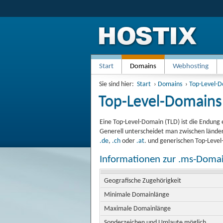
Start
Domains
Webhosting
Sie sind hier:
Start
›
Domains
›
Top-Level-
Top-Level-Domains
Eine Top-Level-Domain (TLD) ist die Endung 
Generell unterscheidet man zwischen länder
.de
,
.ch
oder
.at
. und generischen Top-Leve
Informationen zur .ms-Doma
Geografische Zugehörigkeit
Minimale Domainlänge
Maximale Domainlänge
Sonderzeichen und Umlaute möglich