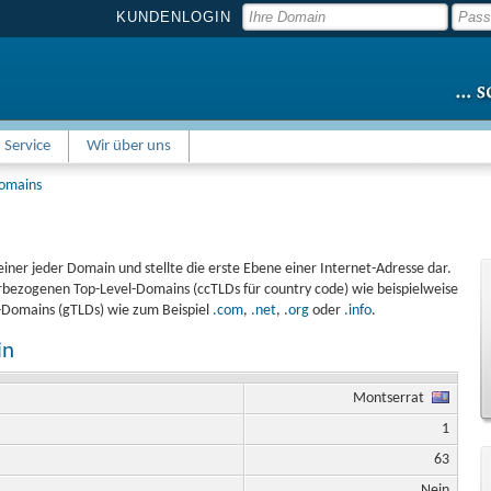
KUNDENLOGIN
Service
Wir über uns
Domains
einer jeder Domain und stellte die erste Ebene einer Internet-Adresse dar.
bezogenen Top-Level-Domains (ccTLDs für country code) wie beispielweise
l-Domains (gTLDs) wie zum Beispiel
.com
,
.net
, .
org
oder
.info
.
in
Montserrat
1
63
Nein