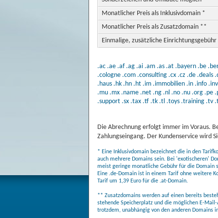
Monatlicher Preis als Inklusivdomain *
Monatlicher Preis als Zusatzdomain **
Einmalige, zusätzliche Einrichtungsgebühr
.ac
.ae
.af
.ag
.ai
.am
.as
.at
.bayern
.be
.ber
.cologne
.com
.consulting
.cx
.cz
.de
.deals
.
.haus
.hk
.hn
.ht
.im
.immobilien
.in
.info
.in
.mu
.mx
.name
.net
.ng
.nl
.no
.nu
.org
.pe
.
.support
.sx
.tax
.tf
.tk
.tl
.toys
.training
.tv
.
Die Abrechnung erfolgt immer im Voraus. Be
Zahlungseingang. Der Kundenservice wird Sie
* Eine Inklusivdomain bezeichnet die in den Tarif
auch mehrere Domains sein. Bei 'exotischeren' Do
meist geringe monatliche Gebühr für die Domain sel
Eine .de-Domain ist in einem Tarif ohne weitere K
Tarif um 1,39 Euro für die .at-Domain.
** Zusatzdomains werden auf einen bereits bestehe
stehende Speicherplatz und die möglichen E-Mail-
trotzdem, unabhängig von den anderen Domains in 