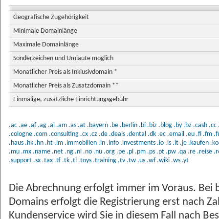
Geografische Zugehörigkeit
Minimale Domainlänge
Maximale Domainlänge
Sonderzeichen und Umlaute möglich
Monatlicher Preis als Inklusivdomain *
Monatlicher Preis als Zusatzdomain **
Einmalige, zusätzliche Einrichtungsgebühr
.ac
.ae
.af
.ag
.ai
.am
.as
.at
.bayern
.be
.berlin
.bi
.biz
.blog
.by
.bz
.cash
.cc
.cologne
.com
.consulting
.cx
.cz
.de
.deals
.dental
.dk
.ec
.email
.eu
.fi
.fm
.
.haus
.hk
.hn
.ht
.im
.immobilien
.in
.info
.investments
.io
.is
.it
.je
.kaufen
.ko
.mu
.mx
.name
.net
.ng
.nl
.no
.nu
.org
.pe
.pl
.pm
.ps
.pt
.pw
.qa
.re
.reise
.r
.support
.sx
.tax
.tf
.tk
.tl
.toys
.training
.tv
.tw
.us
.wf
.wiki
.ws
.yt
Die Abrechnung erfolgt immer im Voraus. Bei 
Domains erfolgt die Registrierung erst nach Z
Kundenservice wird Sie in diesem Fall nach Bes