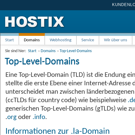
KUNDENL
Start
Domains
Webhosting
Service
Wir über uns
Sie sind hier:
Start
›
Domains
›
Top-Level-Domains
Top-Level-Domains
Eine Top-Level-Domain (TLD) ist die Endung e
stellte die erste Ebene einer Internet-Adresse 
unterscheidet man zwischen länderbezogenen
(ccTLDs für country code) wie beispielweise
.d
generischen Top-Level-Domains (gTLDs) wie z
.
org
oder
.info
.
Informationen zur .la-Domain