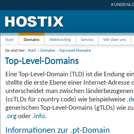
KUNDENL
Start
Domains
Webhosting
Service
Wir über uns
Sie sind hier:
Start
›
Domains
›
Top-Level-Domains
Top-Level-Domains
Eine Top-Level-Domain (TLD) ist die Endung e
stellte die erste Ebene einer Internet-Adresse 
unterscheidet man zwischen länderbezogenen
(ccTLDs für country code) wie beispielweise
.d
generischen Top-Level-Domains (gTLDs) wie z
.
org
oder
.info
.
Informationen zur .pt-Domain