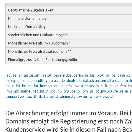
Geografische Zugehörigkeit
Minimale Domainlänge
Maximale Domainlänge
Sonderzeichen und Umlaute möglich
Monatlicher Preis als Inklusivdomain *
Monatlicher Preis als Zusatzdomain **
Einmalige, zusätzliche Einrichtungsgebühr
.ac
.ae
.af
.ag
.ai
.am
.as
.at
.bayern
.be
.berlin
.bi
.biz
.blog
.by
.bz
.cash
.cc
.cologne
.com
.consulting
.cx
.cz
.de
.deals
.dental
.dk
.ec
.email
.eu
.fi
.fm
.
.haus
.hk
.hn
.ht
.im
.immobilien
.in
.info
.investments
.io
.is
.it
.je
.kaufen
.ko
.mu
.mx
.name
.net
.ng
.nl
.no
.nu
.org
.pe
.pl
.pm
.ps
.pt
.pw
.qa
.re
.reise
.r
.support
.sx
.tax
.tf
.tk
.tl
.toys
.training
.tv
.tw
.us
.wf
.wiki
.ws
.yt
Die Abrechnung erfolgt immer im Voraus. Bei 
Domains erfolgt die Registrierung erst nach Z
Kundenservice wird Sie in diesem Fall nach Bes