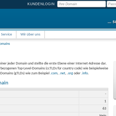
KUNDENLOGIN
Service
Wir über uns
Domains
einer jeder Domain und stellte die erste Ebene einer Internet-Adresse dar.
bezogenen Top-Level-Domains (ccTLDs für country code) wie beispielweise
l-Domains (gTLDs) wie zum Beispiel
.com
,
.net
, .
org
oder
.info
.
main
-
1
63
Nein