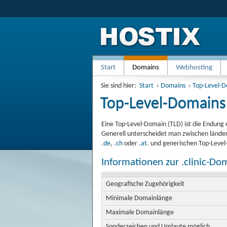
Start
Domains
Webhosting
Sie sind hier:
Start
›
Domains
›
Top-Level-
Top-Level-Domains
Eine Top-Level-Domain (TLD) ist die Endung 
Generell unterscheidet man zwischen länder
.de
,
.ch
oder
.at
. und generischen Top-Leve
Informationen zur .clinic-Do
Geografische Zugehörigkeit
Minimale Domainlänge
Maximale Domainlänge
Sonderzeichen und Umlaute möglich