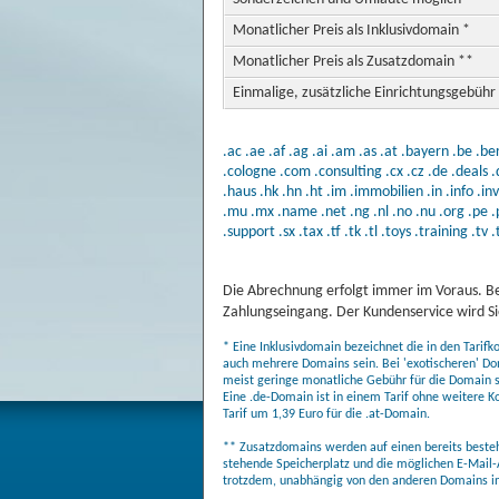
Monatlicher Preis als Inklusivdomain *
Monatlicher Preis als Zusatzdomain **
Einmalige, zusätzliche Einrichtungsgebühr
.ac
.ae
.af
.ag
.ai
.am
.as
.at
.bayern
.be
.ber
.cologne
.com
.consulting
.cx
.cz
.de
.deals
.
.haus
.hk
.hn
.ht
.im
.immobilien
.in
.info
.in
.mu
.mx
.name
.net
.ng
.nl
.no
.nu
.org
.pe
.
.support
.sx
.tax
.tf
.tk
.tl
.toys
.training
.tv
.
Die Abrechnung erfolgt immer im Voraus. Be
Zahlungseingang. Der Kundenservice wird Sie
* Eine Inklusivdomain bezeichnet die in den Tarif
auch mehrere Domains sein. Bei 'exotischeren' Do
meist geringe monatliche Gebühr für die Domain sel
Eine .de-Domain ist in einem Tarif ohne weitere K
Tarif um 1,39 Euro für die .at-Domain.
** Zusatzdomains werden auf einen bereits bestehe
stehende Speicherplatz und die möglichen E-Mail-
trotzdem, unabhängig von den anderen Domains in 