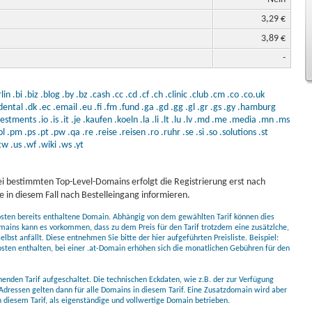
3,29 €
3,89 €
-
lin
.bi
.biz
.blog
.by
.bz
.cash
.cc
.cd
.cf
.ch
.clinic
.club
.cm
.co
.co.uk
dental
.dk
.ec
.email
.eu
.fi
.fm
.fund
.ga
.gd
.gg
.gl
.gr
.gs
.gy
.hamburg
vestments
.io
.is
.it
.je
.kaufen
.koeln
.la
.li
.lt
.lu
.lv
.md
.me
.media
.mn
.ms
pl
.pm
.ps
.pt
.pw
.qa
.re
.reise
.reisen
.ro
.ruhr
.se
.si
.so
.solutions
.st
tw
.us
.wf
.wiki
.ws
.yt
i bestimmten Top-Level-Domains erfolgt die Registrierung erst nach
 in diesem Fall nach Bestelleingang informieren.
kosten bereits enthaltene Domain. Abhängig von dem gewählten Tarif können dies
mains kann es vorkommen, dass zu dem Preis für den Tarif trotzdem eine zusätzlche,
bst anfällt. Diese entnehmen Sie bitte der hier aufgeführten Preisliste. Beispiel:
osten enthalten, bei einer .at-Domain erhöhen sich die monatlichen Gebühren für den
nden Tarif aufgeschaltet. Die technischen Eckdaten, wie z.B. der zur Verfügung
Adressen gelten dann für alle Domains in diesem Tarif. Eine Zusatzdomain wird aber
diesem Tarif, als eigenständige und vollwertige Domain betrieben.